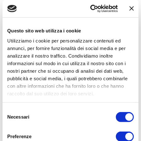
Il Progetto Guardians: obiettivi e Metodologia
Giuseppe Fusco e Emanuele Salerno,
ISTI CNR Pisa
16:40
Casi di studio: esempi di installazione di impianti ad
Questo sito web utilizza i cookie
elevato livello di integrazione
Utilizziamo i cookie per personalizzare contenuti ed
Marco Greco
annunci, per fornire funzionalità dei social media e per
17:30
L’integrazione tra edificio e impianto: il punto di vista
analizzare il nostro traffico. Condividiamo inoltre
delle imprese
informazioni sul modo in cui utilizza il nostro sito con i
nostri partner che si occupano di analisi dei dati web,
Sistemi di automatizzazione interconnessi integrazione fra
involucro edilizio, impianto di climatizzazione e sistemi di
pubblicità e social media, i quali potrebbero combinarle
monitoraggio intelligenti capaci di apprendere
con altre informazioni che ha fornito loro o che hanno
(monitoraggio/analisi/ottimizzazione)
raccolto dal suo utilizzo dei loro servizi.
Elettro D (Fabio D’Addona) e ThermoCasa (Marco Ceccanti)
Selezione
17:50 Discussione e Conclusioni
Necessari
del
18:00 Aperitivo: per confrontarsi e approfondire.
consenso
Preferenze