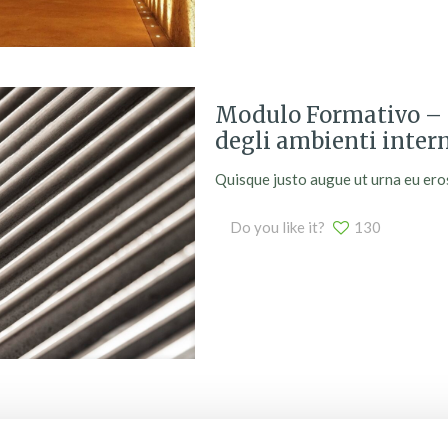
Modulo Formativo – L
degli ambienti interni
Quisque justo augue ut urna eu eros. 
Do you like it?
130
1
2
Next page