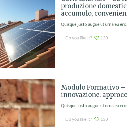
produzione domestica
accumulo, convenienz
Quisque justo augue ut urna eu eros. 
Do you like it?
130
Modulo Formativo – R
innovazione: approcc
Quisque justo augue ut urna eu eros. 
Do you like it?
130