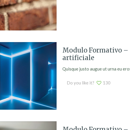
Modulo Formativo – 
artificiale
Quisque justo augue ut urna eu eros. 
Do you like it?
130
Modulo Formativo – D