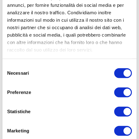
Monica Marchetti, libero professionista
annunci, per fornire funzionalità dei social media e per
analizzare il nostro traffico. Condividiamo inoltre
17:10
Nuovi prodotti innovativi basati su principi antichi:
malte prive di Cemento e NHL, meno aggressive in restauro
informazioni sul modo in cui utilizza il nostro sito con i
Mauro
Menaldo
, Fassa Bortolo
nostri partner che si occupano di analisi dei dati web,
pubblicità e social media, i quali potrebbero combinarle
17:50
Discussione e conclusioni
con altre informazioni che ha fornito loro o che hanno
raccolto dal suo utilizzo dei loro servizi.
Scarica il programma
Selezione
Necessari
del
consenso
Preferenze
Iscriviti
Statistiche
Marketing
Related posts