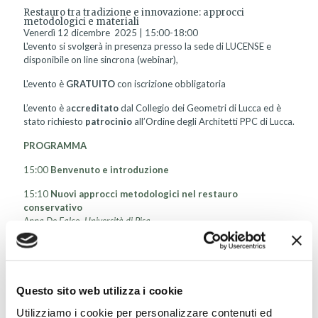
Restauro tra tradizione e innovazione: approcci
metodologici e materiali
Venerdì 12 dicembre 2025 | 15:00-18:00
L'evento si svolgerà in presenza presso la sede di LUCENSE e
disponibile on line sincrona (webinar),
L'evento è
GRATUITO
con iscrizione obbligatoria
L’evento è
a
ccreditato
dal Collegio dei Geometri di Lucca ed è
stato richiesto
patrocinio
all’Ordine degli Architetti PPC di Lucca.
PROGRAMMA
15:00
Benvenuto e introduzione
15:10
Nuovi approcci metodologici nel restauro
conservativo
Anna De Falco, Università di Pisa
15:50
Focus tematico: le malte nel restauro
Marcello Spampinato, libero professionista
16:30
Caso di studio di cantiere con utilizzo di materiali
Questo sito web utilizza i cookie
compatibili con l’esistente: restauro di Villa Puccini a
Viareggio
Utilizziamo i cookie per personalizzare contenuti ed